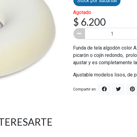
Stock por sucursal
Agotado.
$ 6.200
Funda de tela algodón color Az
picarón o cojín redondo, prolo
ajustar y es completamente l
Ajustable modelos lisos, de 
Compartir en:
NTERESARTE