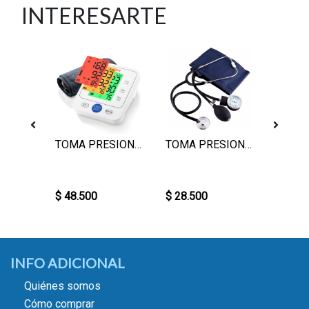
INTERESARTE
ALMOHADA DEDO EN GARRA S
TOMA PRESION DIGITAL BRAZO
TOMA PRESION + FONENDO
Punto S
$ 48.500
$ 28.500
$ 8.60
INFO ADICIONAL
Quiénes somos
Cómo comprar