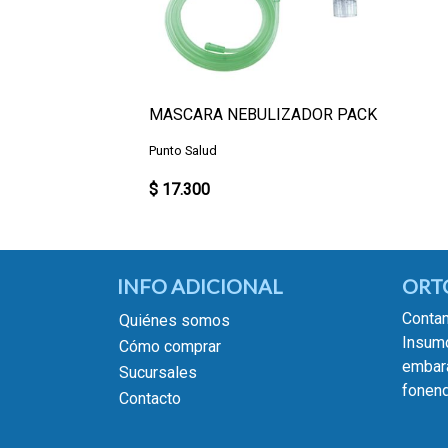
MASCARA NEBULIZADOR PACK
Punto Salud
$ 17.300
INFO ADICIONAL
ORT
Contam
Quiénes somos
Insumo
Cómo comprar
embara
Sucursales
fonend
Contacto