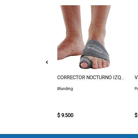
 10CC
CORRECTOR NOCTURNO IZQUIERDO M
V
Blunding
P
$ 9.500
$