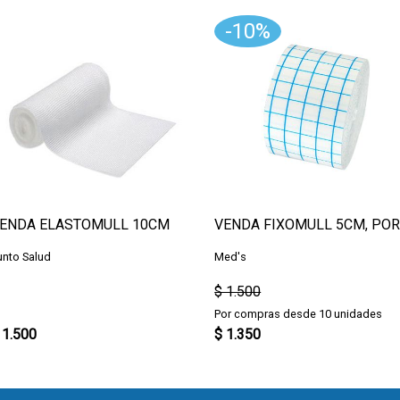
-10%
ENDA ELASTOMULL 10CM
unto Salud
Med's
$ 1.500
Por compras desde 10 unidades
 1.500
$ 1.350