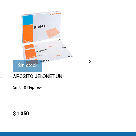
Sin stock
VENDA FIXOMULL 5CM, POR METRO
APOSITO JELONET UN.
APOSITO POST OP 7
Smith & Nephew
Med's
$ 1.350
$ 1.300