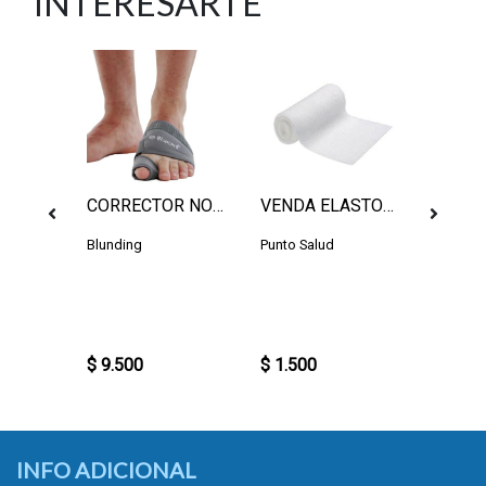
INTERESARTE
-1
0CC
CORRECTOR NOCTURNO IZQUIERDO L
VENDA ELASTOMULL 10CM
Blunding
Punto Salud
Med's
$ 1.50
Por com
10 unid
$ 9.500
$ 1.500
$ 1.35
INFO ADICIONAL