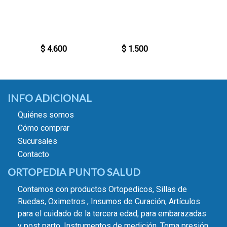
$ 1.50
Por com
10 unid
$ 4.600
$ 1.500
$ 1.35
INFO ADICIONAL
Quiénes somos
Cómo comprar
Sucursales
Contacto
ORTOPEDIA PUNTO SALUD
Contamos con productos Ortopedicos, Sillas de
Ruedas, Oximetros , Insumos de Curación, Artículos
para el cuidado de la tercera edad, para embarazadas
y post parto, Instrumentos de medición, Toma presión