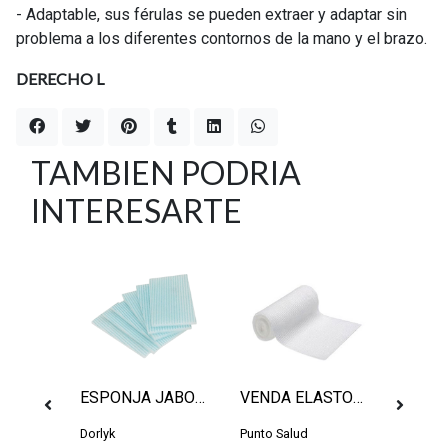
- Adaptable, sus férulas se pueden extraer y adaptar sin
problema a los diferentes contornos de la mano y el brazo.
DERECHO L
TAMBIEN PODRIA
INTERESARTE
-1
19MM
ESPONJA JABONOSA
VENDA ELASTOMULL 10CM
Dorlyk
Punto Salud
Med's