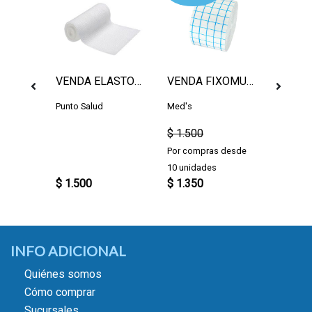
Sin stock
0CC
VENDA ELASTOMULL 10CM
VENDA FIXOMULL 5CM, POR METRO
Punto Salud
Med's
Smith &
$ 1.500
Por compras desde
10 unidades
$ 1.500
$ 1.350
$ 1.35
INFO ADICIONAL
Quiénes somos
Cómo comprar
Sucursales