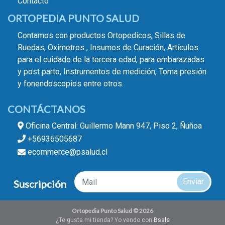
Contacto
ORTOPEDIA PUNTO SALUD
Contamos con productos Ortopedicos, Sillas de
Ruedas, Oximetros , Insumos de Curación, Artículos
para el cuidado de la tercera edad, para embarazadas
y post parto, Instrumentos de medición, Toma presión
y fonendoscopios entre otros.
CONTÁCTANOS
Oficina Central: Guillermo Mann 947, Piso 2, Ñuñoa
+56936505687
ecommerce@psalud.cl
Enviar
Suscripción
Ortopedia Punto Salud © 2026
¿Te gusta mi tienda? Yo vendo con
Bsale