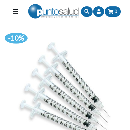
0
-10%