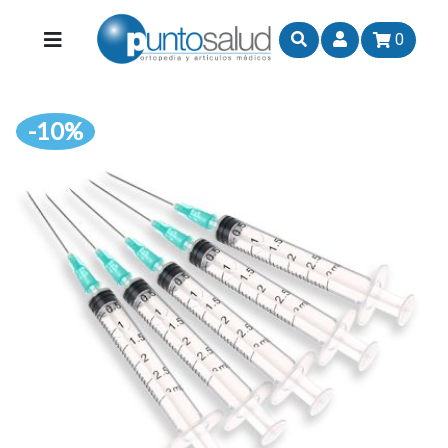
0
-10%