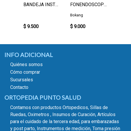
APOSITO JELONET UN.
BANDEJA INSTRUMENTAL
FONENDOSCOPIO CAMPANA SIMPLE
hew
Bokang
Smith &
$ 9.500
$ 9.000
$ 1.35
INFO ADICIONAL
Quiénes somos
Cómo comprar
Sucursales
Contacto
ORTOPEDIA PUNTO SALUD
Contamos con productos Ortopedicos, Sillas de
Ruedas, Oximetros , Insumos de Curación, Artículos
para el cuidado de la tercera edad, para embarazadas
y post parto, Instrumentos de medición, Toma presión