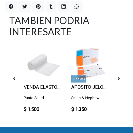
TAMBIEN PODRIA
INTERESARTE
Sin stock
19MM
VENDA ELASTOMULL 10CM
APOSITO JELONET UN.
Punto Salud
Smith & Nephew
Med's
$ 1.500
$ 1.350
$ 1.30