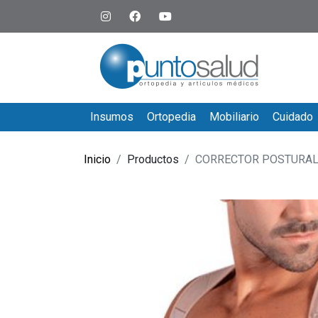
Insumos
Ortopedia
Mobiliario
Cuidado
Inicio
Productos
CORRECTOR POSTURA