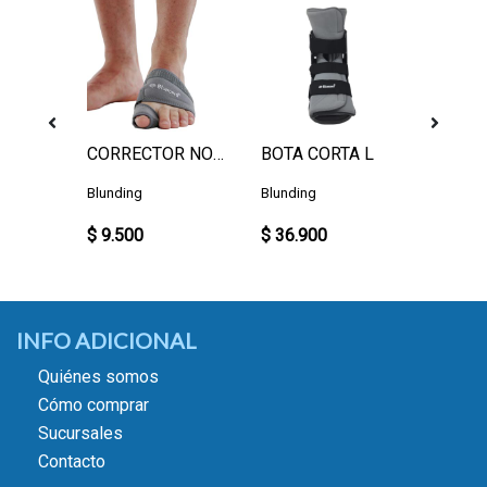
TUBO RECORTABLE GEL
CORRECTOR NOCTURNO IZQUIERDO L
BOTA CORTA L
Blunding
Blunding
Punto S
$ 9.500
$ 36.900
$ 7.50
INFO ADICIONAL
Quiénes somos
Cómo comprar
Sucursales
Contacto