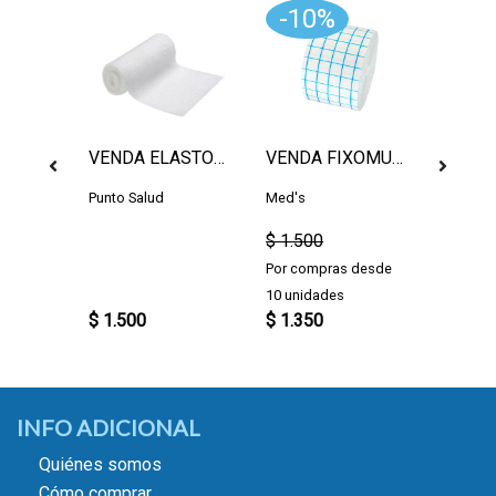
-10%
Sin stock
19MM
VENDA ELASTOMULL 10CM
VENDA FIXOMULL 5CM, POR METRO
Punto Salud
Med's
Smith &
$ 1.500
Por compras desde
10 unidades
$ 1.500
$ 1.350
$ 1.35
INFO ADICIONAL
Quiénes somos
Cómo comprar