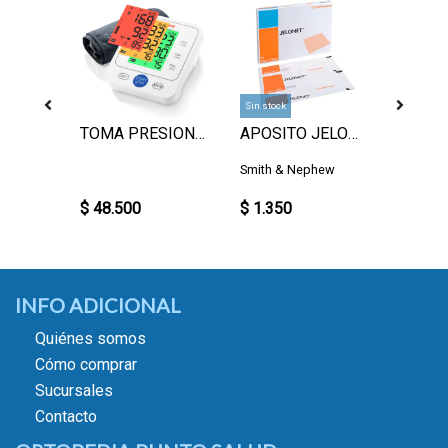
Sin stock
Sin stock
NIPLE CONECTOR
TOMA PRESION DIGITAL BRAZO
APOSITO JELONET UN.
care
Smith & Nephew
Global 
$ 48.500
$ 1.350
$ 2.10
INFO ADICIONAL
Quiénes somos
Cómo comprar
Sucursales
Contacto