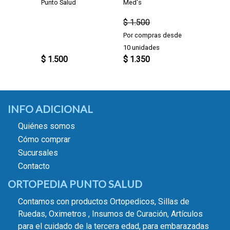
Punto Salud
Med's
Smith &
$ 1.500
Por compras desde
10 unidades
$ 1.500
$ 1.350
$ 1.35
INFO ADICIONAL
Quiénes somos
Cómo comprar
Sucursales
Contacto
ORTOPEDIA PUNTO SALUD
Contamos con productos Ortopedicos, Sillas de
Ruedas, Oximetros , Insumos de Curación, Artículos
para el cuidado de la tercera edad, para embarazadas