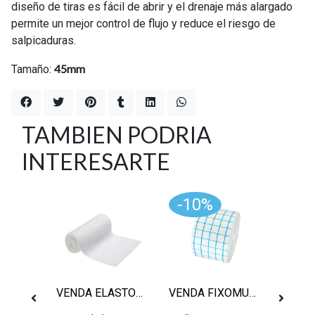
diseño de tiras es fácil de abrir y el drenaje más alargado
permite un mejor control de flujo y reduce el riesgo de
salpicaduras.
45mm
Tamaño:
TAMBIEN PODRIA
INTERESARTE
-10%
Sin stock
0CC
VENDA ELASTOMULL 10CM
VENDA FIXOMULL 5CM, POR METRO